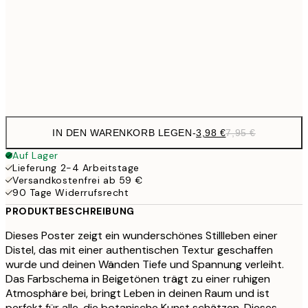
19,
16,2
50x70 cm
32,
Frame
options
IN DEN WARENKORB LEGEN
-
3,98 €
7,95 €
Auf Lager
Lieferung 2-4 Arbeitstage
Versandkostenfrei ab 59 €
90 Tage Widerrufsrecht
PRODUKTBESCHREIBUNG
Dieses Poster zeigt ein wunderschönes Stillleben einer
Distel, das mit einer authentischen Textur geschaffen
wurde und deinen Wänden Tiefe und Spannung verleiht.
Das Farbschema in Beigetönen trägt zu einer ruhigen
Atmosphäre bei, bringt Leben in deinen Raum und ist
perfekt für alle, die botanische Kunst schätzen. Dieses