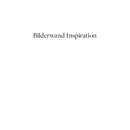
Dripping Leaf Poster
Ab 4,50 €
15 €
Bilderwand Inspiration