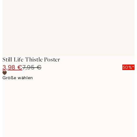
images
Still Life Thistle Poster
3,98 €
7,95 €
50%*
Größe wählen