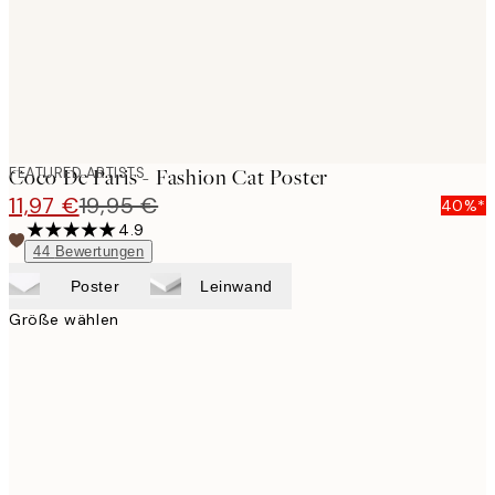
FEATURED ARTISTS
Coco De Paris - Fashion Cat Poster
11,97 €
19,95 €
40%*
4.9
44
Bewertungen
Poster
Leinwand
Größe wählen