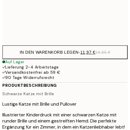
19,4
50x70 cm
32,
Frame
options
IN DEN WARENKORB LEGEN
-
11,97 €
19,95 €
Auf Lager
Lieferung 2-4 Arbeitstage
Versandkostenfrei ab 59 €
90 Tage Widerrufsrecht
PRODUKTBESCHREIBUNG
Schwarze Katze mit Brille
Lustige Katze mit Brille und Pullover
Illustrierter Kinderdruck mit einer schwarzen Katze mit
runder Brille und einem gestreiften Hemd. Die perfekte
Ergänzung für ein Zimmer, in dem ein Katzenliebhaber lebt!