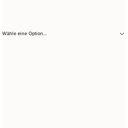
Wähle eine Option...
11,9
30x40 cm
19,