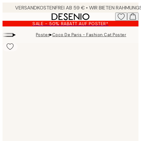
Skip
to
main
SALE - 50% RABATT AUF POSTER*
content.
▸
▸
Poster
Coco De Paris - Fashion Cat Poster
Product
images