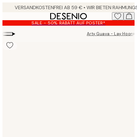
Skip
to
main
SALE - 50% RABATT AUF POSTER*
content.
▸
▸
Arty Guava - Lay Hoon
Product
images