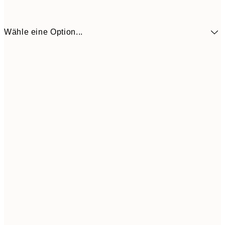
Wähle eine Option...
18,2
50x50 cm
30,