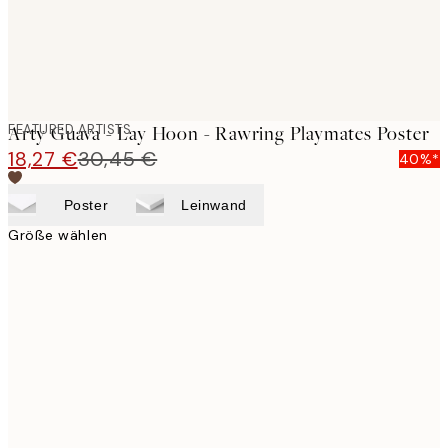
FEATURED ARTISTS
Arty Guava - Lay Hoon - Rawring Playmates Poster
18,27 €
30,45 €
40%*
Poster
Leinwand
Größe wählen