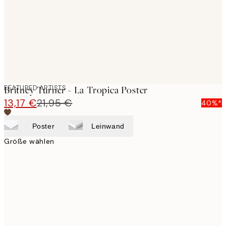
images
FEATURED ARTISTS
Britney Turner - La Tropica Poster
13,17 €
21,95 €
40%*
Poster
Leinwand
Größe wählen