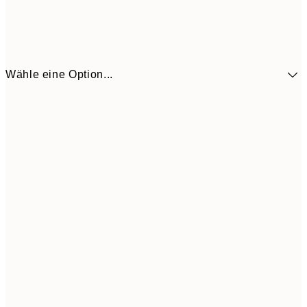
Wähle eine Option...
13,1
30x40 cm
21,