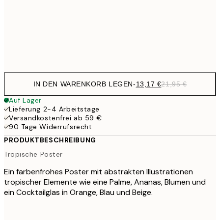
22,8
50x70 cm
Frame
options
IN DEN WARENKORB LEGEN
-
13,17 €
21,95 €
Auf Lager
Lieferung 2-4 Arbeitstage
Versandkostenfrei ab 59 €
90 Tage Widerrufsrecht
PRODUKTBESCHREIBUNG
Tropische Poster
Ein farbenfrohes Poster mit abstrakten Illustrationen
tropischer Elemente wie eine Palme, Ananas, Blumen und
ein Cocktailglas in Orange, Blau und Beige.