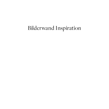
 Lady No2 Poster
Studio Vreeken - Cheers Post
Ab 13,17 €
21,95 €
Bilderwand Inspiration