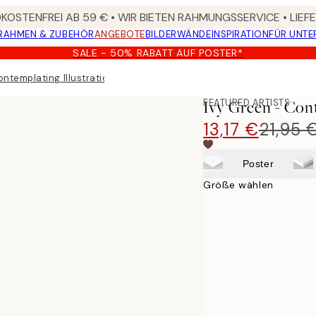
OSTENFREI AB 59 € • WIR BIETEN RAHMUNGSSERVICE • LIE
RAHMEN & ZUBEHÖR
ANGEBOTE
BILDERWÄNDE
INSPIRATION
FÜR UNT
SALE - 50% RABATT AUF POSTER*
ontemplating Illustration Poster
FEATURED ARTISTS
Ivy Green - Cont
13,17 €
21,95 
Poster
Größe wählen