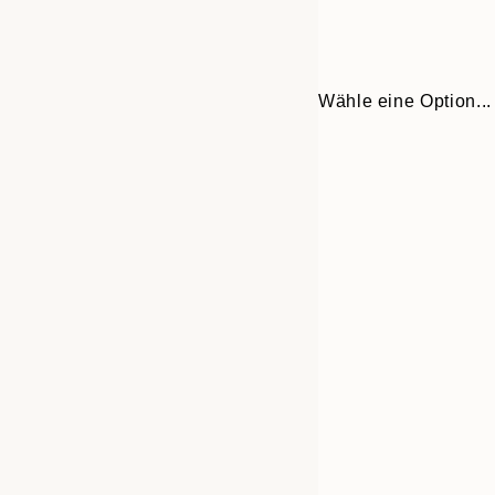
Wähle eine Option...
Frame
30x40 cm
options
50x70 cm