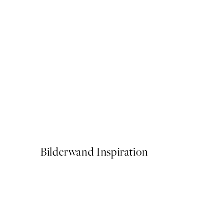
50%*
Cup of Espresso Poster
Ab 6,50 €
13 €
Bilderwand Inspiration