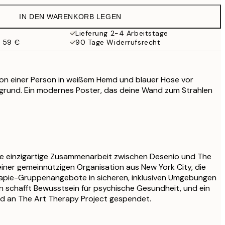
38 €
IN DEN WARENKORB LEGEN
Lieferung 2-4 Arbeitstage
b 59 €
90 Tage Widerrufsrecht
r
ation einer Person in weißem Hemd und blauer Hose vor
grund. Ein modernes Poster, das deine Wand zum Strahlen
ine einzigartige Zusammenarbeit zwischen Desenio und The
einer gemeinnützigen Organisation aus New York City, die
apie-Gruppenangebote in sicheren, inklusiven Umgebungen
ion schafft Bewusstsein für psychische Gesundheit, und ein
ird an The Art Therapy Project gespendet.