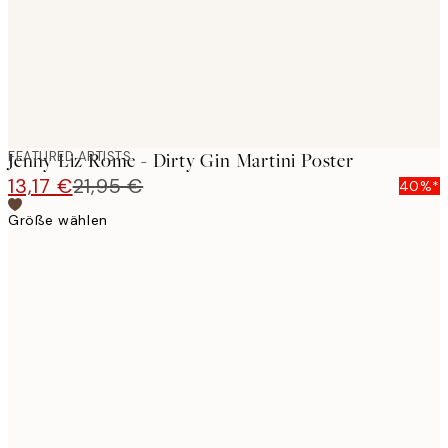
FEATURED ARTISTS
Jenny Liz Rome - Dirty Gin Martini Poster
13,17 €
21,95 €
40%*
Größe wählen