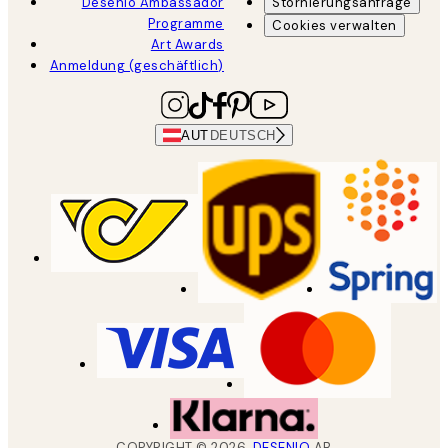
Desenio Ambassador
Stornierungsanfrage
Programme
Cookies verwalten
Art Awards
Anmeldung (geschäftlich)
AUT
DEUTSCH
COPYRIGHT ©
2026
,
DESENIO
AB