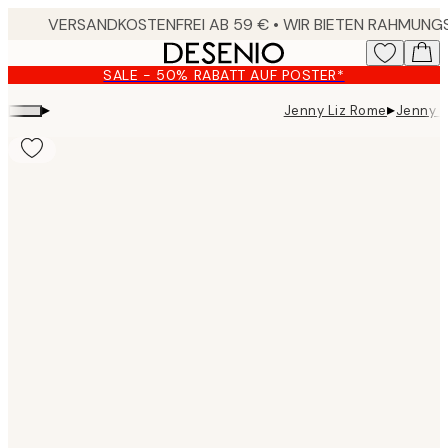
Skip
to
main
SALE - 50% RABATT AUF POSTER*
content.
▸
▸
Jenny Liz Rome
Jenny L
Product
images