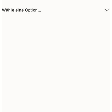
Wähle eine Option...
18,2
50x50 cm
30,
Frame