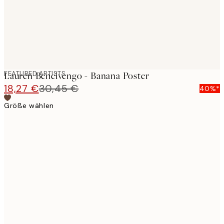
FEATURED ARTISTS
Lauren Bencivengo - Banana Poster
18,27 €
30,45 €
40%*
Größe wählen