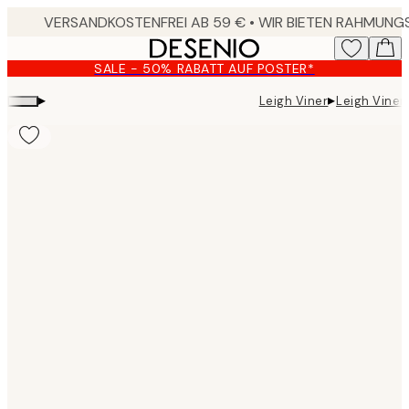
Skip
to
main
SALE - 50% RABATT AUF POSTER*
content.
▸
▸
Leigh Viner
Leigh Viner 
Product
images