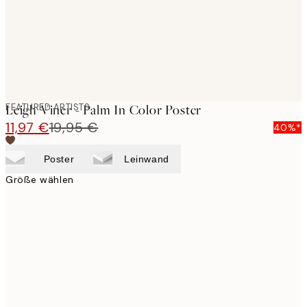
FEATURED ARTISTS
Leigh Viner - Palm In Color Poster
11,97 €
19,95 €
40%*
Poster
Leinwand
Größe wählen