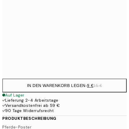
13,1
30x40 cm
21,
22,8
50x70 cm
32,6
70x100 cm
54,
Frame
options
IN DEN WARENKORB LEGEN
-
9 €
15 €
Auf Lager
Lieferung 2-4 Arbeitstage
Versandkostenfrei ab 59 €
90 Tage Widerrufsrecht
PRODUKTBESCHREIBUNG
Pferde-Poster