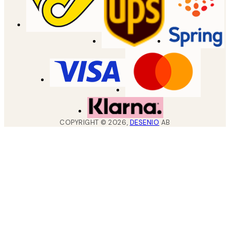
COPYRIGHT ©
2026
,
DESENIO
AB