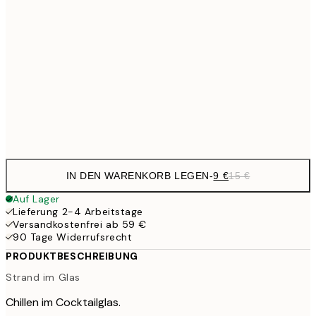
13,1
30x40 cm
21,
22,8
50x70 cm
Frame
options
IN DEN WARENKORB LEGEN
-
9 €
15 €
Auf Lager
Lieferung 2-4 Arbeitstage
Versandkostenfrei ab 59 €
90 Tage Widerrufsrecht
PRODUKTBESCHREIBUNG
Strand im Glas
Chillen im Cocktailglas.