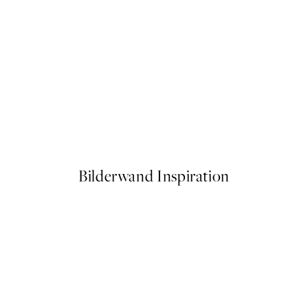
50%*
g Flowers Poster
Traces of Light No1 Poster
Ab 7,50 €
15 €
Bilderwand Inspiration