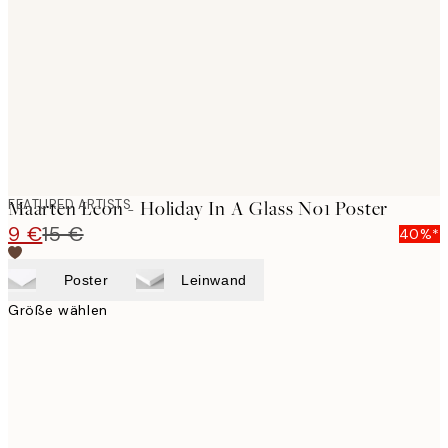
images
FEATURED ARTISTS
Maarten Leon - Holiday In A Glass No1 Poster
9 €
15 €
40%*
Poster
Leinwand
Größe wählen