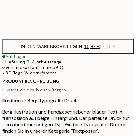
32,
Frame
options
IN DEN WARENKORB LEGEN
-
11,97 €
19,95 €
Auf Lager
Lieferung 2-4 Arbeitstage
Versandkostenfrei ab 59 €
90 Tage Widerrufsrecht
PRODUKTBESCHREIBUNG
Illustration des blauen Berges
Illustrierter Berg Typografie Druck
Berg Illustration und handgeschriebener blauer Text in
französisch auf beige Hintergrund. Der perfekte Druck für
den abenteuerlustigen Typ. Weitere Typografie-Drucke
finden Sie in unserer Kategorie 'Textposter'.