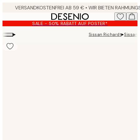
Skip
to
main
SALE - 50% RABATT AUF POSTER*
content.
▸
▸
Sissan Richardt
Sissan 
Product
images