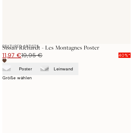
FEATURED ARTISTS
Sissan Richardt - Les Montagnes Poster
11,97 €
19,95 €
40%*
Poster
Leinwand
Größe wählen