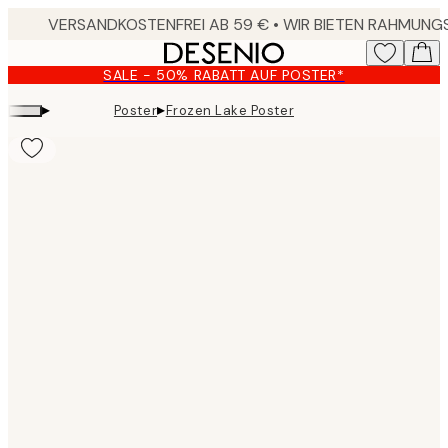
Skip
to
main
SALE - 50% RABATT AUF POSTER*
content.
▸
▸
Poster
Frozen Lake Poster
Product
images