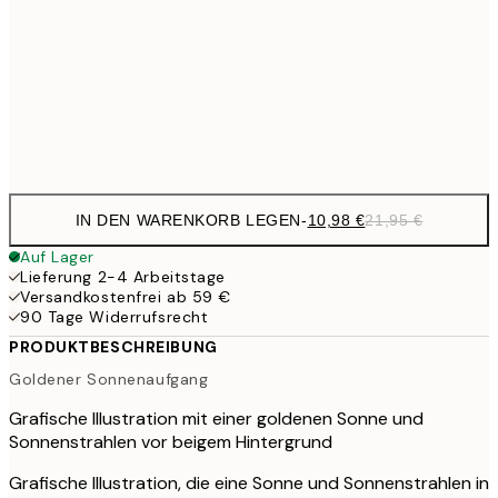
43,
29,9
50x70 cm
59,
Frame
options
IN DEN WARENKORB LEGEN
-
10,98 €
21,95 €
Auf Lager
Lieferung 2-4 Arbeitstage
Versandkostenfrei ab 59 €
90 Tage Widerrufsrecht
PRODUKTBESCHREIBUNG
Goldener Sonnenaufgang
Grafische Illustration mit einer goldenen Sonne und
Sonnenstrahlen vor beigem Hintergrund
Grafische Illustration, die eine Sonne und Sonnenstrahlen in