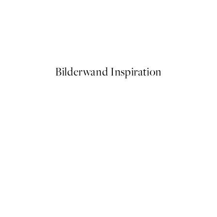
50%*
Graphic Shapes Texture No2 
Ab 9,98 €
19,95 €
Bilderwand Inspiration