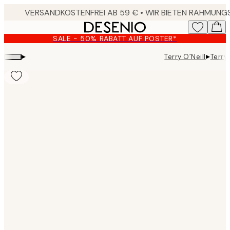
Skip
to
main
SALE - 50% RABATT AUF POSTER*
content.
▸
▸
Terry O´Neill
Terry 
Product
images