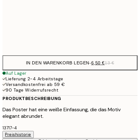
9,
30x40 cm
19,
Frame
options
IN DEN WARENKORB LEGEN
-
6,50 €
13 €
Auf Lager
Lieferung 2-4 Arbeitstage
Versandkostenfrei ab 59 €
90 Tage Widerrufsrecht
PRODUKTBESCHREIBUNG
Das Poster hat eine weiße Einfassung, die das Motiv
elegant abrundet.
13717-4
Preishistorie