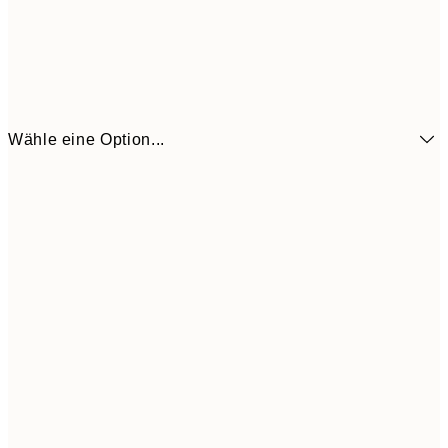
Wähle eine Option...
6,
21x30 cm