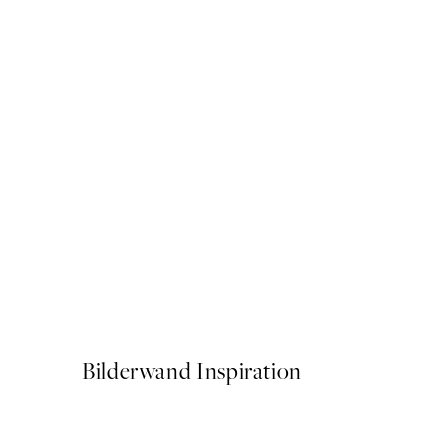
50%*
Bubblegum Giraffe Poster
Ab 3,98 €
7,95 €
Bilderwand Inspiration