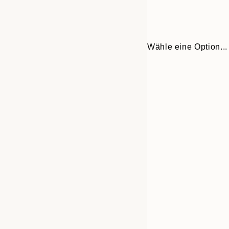
Wähle eine Option...
Frame
21x30 cm
options
30x40 cm