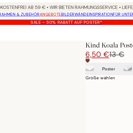
OSTENFREI AB 59 € • WIR BIETEN RAHMUNGSSERVICE • LIE
RAHMEN & ZUBEHÖR
ANGEBOTE
BILDERWÄNDE
INSPIRATION
FÜR UNT
SALE - 50% RABATT AUF POSTER*
Kind Koala Post
6,50 €
13 €
Poster
Größe wählen