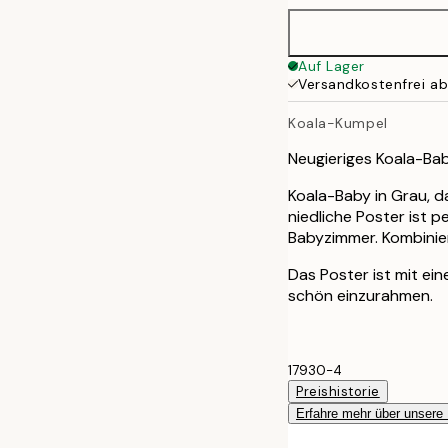
40x50 cm
Auf Lager
Versandkostenfrei a
50x70 cm
Koala-Kumpel
Neugieriges Koala-Ba
Koala-Baby in Grau, d
niedliche Poster ist 
Babyzimmer. Kombinier
Das Poster ist mit e
schön einzurahmen.
17930-4
Preishistorie
Erfahre mehr über unsere