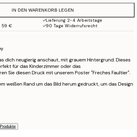
19,95 €
IN DEN WARENKORB LEGEN
13,73 €
27,45 €
Lieferung 2-4 Arbeitstage
b 59 €
90 Tage Widerrufsrecht
16,23 €
32,45 €
by
as dich neugierig anschaut, mit grauem Hintergrund. Dieses
perfekt für das Kinderzimmer oder das
en Sie diesen Druck mit unserem Poster "Freches Faultier".
inem weißen Rand um das Bild herum gedruckt, um das Design
 Produkte