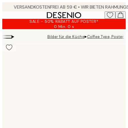
Skip
to
main
SALE - 50% RABATT AUF POSTER*
content.
0 Min.
0 s
Gültig
bis:
▸
▸
Bilder für die Küche
Coffee Type, Poster
2026-
08-
09
Product