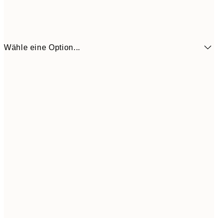
Wähle eine Option...
6,
21x30 cm
9,