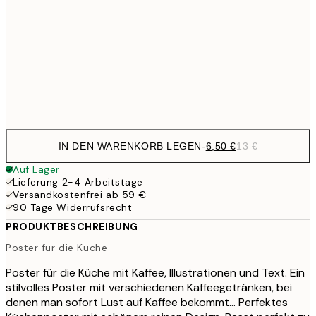
30x40 cm
19,
16,2
50x70 cm
32,
Frame
options
IN DEN WARENKORB LEGEN
-
6,50 €
13 €
Auf Lager
Lieferung 2-4 Arbeitstage
Versandkostenfrei ab 59 €
90 Tage Widerrufsrecht
PRODUKTBESCHREIBUNG
Poster für die Küche
Poster für die Küche mit Kaffee, Illustrationen und Text. Ein
stilvolles Poster mit verschiedenen Kaffeegetränken, bei
denen man sofort Lust auf Kaffee bekommt... Perfektes