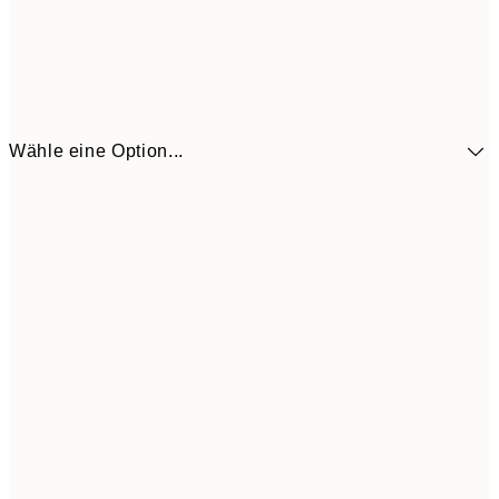
Wähle eine Option...
9,
30x40 cm