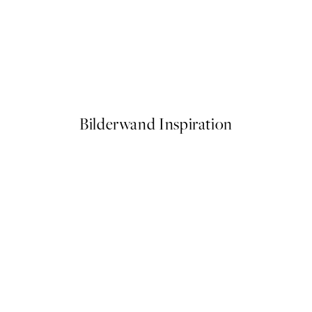
50%*
o2 Poster
Fresh Citrus No1 Poster
Ab 6,50 €
13 €
Bilderwand Inspiration