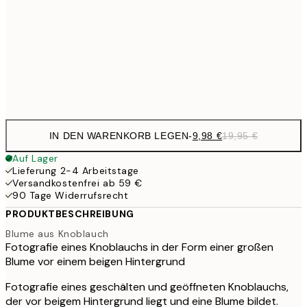
19,
16,2
50x70 cm
32,
Frame
options
IN DEN WARENKORB LEGEN
-
9,98 €
19,95 €
Auf Lager
Lieferung 2-4 Arbeitstage
Versandkostenfrei ab 59 €
90 Tage Widerrufsrecht
PRODUKTBESCHREIBUNG
Blume aus Knoblauch
Fotografie eines Knoblauchs in der Form einer großen
Blume vor einem beigen Hintergrund
Fotografie eines geschälten und geöffneten Knoblauchs,
der vor beigem Hintergrund liegt und eine Blume bildet.