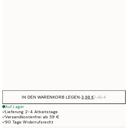
7,
6,
21x30 cm
9,
30x40 cm
19,
13,7
40x50 cm
27,
16,2
50x70 cm
32,
Frame
options
IN DEN WARENKORB LEGEN
-
3,98 €
7,95 €
Auf Lager
Lieferung 2-4 Arbeitstage
Versandkostenfrei ab 59 €
90 Tage Widerrufsrecht