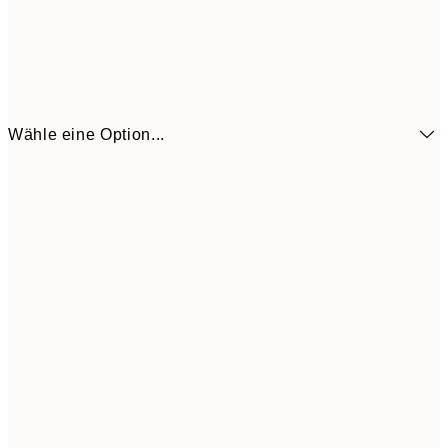
Wähle eine Option...
3,
13x18 cm