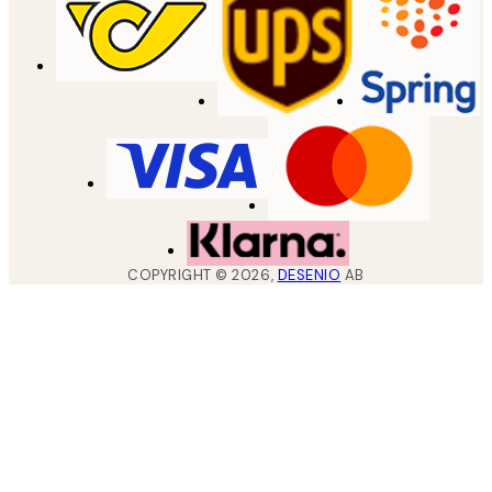
COPYRIGHT ©
2026
,
DESENIO
AB