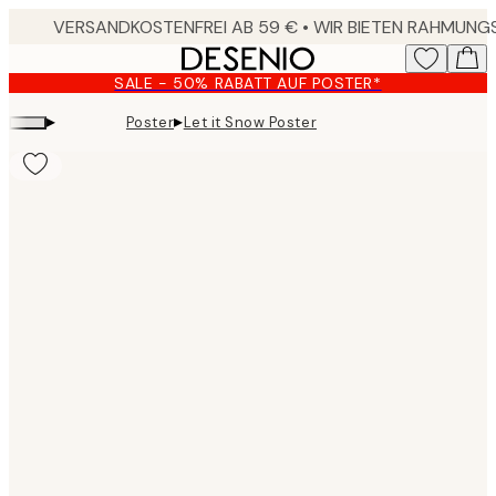
Skip
to
main
SALE - 50% RABATT AUF POSTER*
content.
▸
▸
Poster
Let it Snow Poster
Product
images