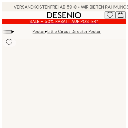
Skip
to
main
SALE - 50% RABATT AUF POSTER*
content.
▸
▸
Poster
Little Circus Director Poster
Product
images