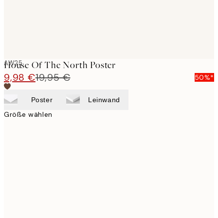
AW25
House Of The North Poster
9,98 €
19,95 €
50%*
Poster
Leinwand
Größe wählen