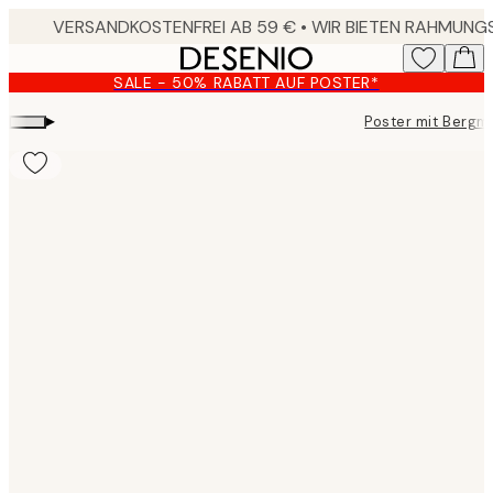
Skip
to
main
SALE - 50% RABATT AUF POSTER*
content.
▸
Poster mit Bergm
Product
images