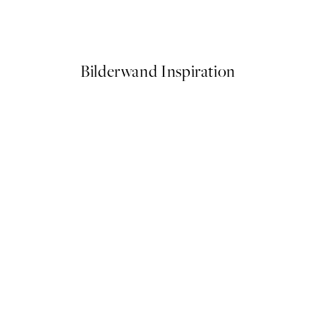
Forest Mountain, Poster
Ab 6,50 €
13 €
Bilderwand Inspiration