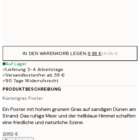
16,2
50x70 cm
32,
Frame
options
IN DEN WARENKORB LEGEN
-
9,98 €
19,95 €
Auf Lager
Lieferung 2-4 Arbeitstage
Versandkostenfrei ab 59 €
90 Tage Widerrufsrecht
PRODUKTBESCHREIBUNG
Küstengras Poster
Ein Poster mit hohem grünem Gras auf sandigen Dünen am
Strand. Das ruhige Meer und der hellblaue Himmel schaffen
eine friedliche und natürliche Szene.
20112-5