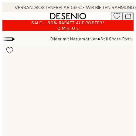
Skip
to
main
SALE - 50% RABATT AUF POSTER*
content.
0 Min.
0 s
Gültig
bis:
▸
▸
Bilder mit Naturmotiven
Still Shore Poster
2026-
08-
10
Product