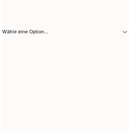
Wähle eine Option...
9,
30x40 cm
19,