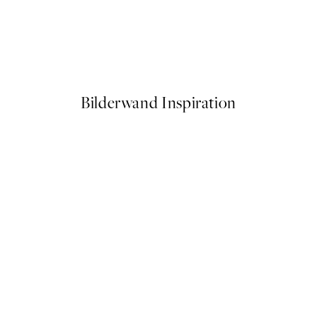
50%*
Girl Gang Jacket Poster
Ab 9,98 €
19,95 €
Bilderwand Inspiration