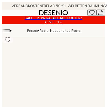
Skip
to
main
SALE - 50% RABATT AUF POSTER*
content.
0 Min.
0 s
Gültig
bis:
▸
▸
Poster
Pastel Headphones Poster
2026-
08-
09
Product