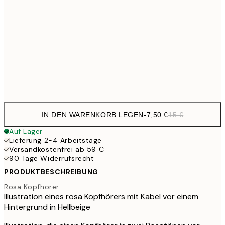
7,
21x30 cm
10,9
30x40 cm
21,
Frame
options
IN DEN WARENKORB LEGEN
-
7,50 €
15 €
Auf Lager
Lieferung 2-4 Arbeitstage
Versandkostenfrei ab 59 €
90 Tage Widerrufsrecht
PRODUKTBESCHREIBUNG
Rosa Kopfhörer
Illustration eines rosa Kopfhörers mit Kabel vor einem
Hintergrund in Hellbeige