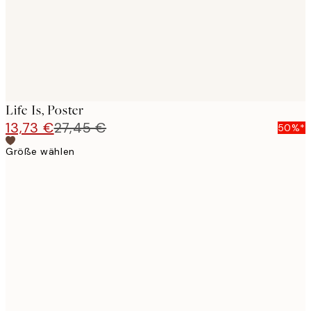
Life Is, Poster
13,73 €
27,45 €
50%*
Größe wählen