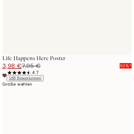
images
Life Happens Here Poster
3,98 €
7,95 €
50%*
4.7
188
Bewertungen
Größe wählen