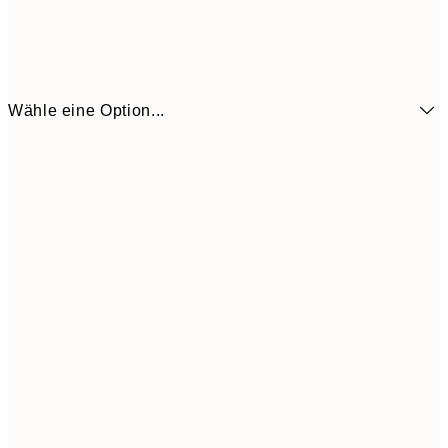
Wähle eine Option...
3,
13x18 cm
7,