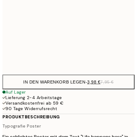
6,
21x30 cm
9,
30x40 cm
19,
16,2
50x70 cm
32,
Frame
options
IN DEN WARENKORB LEGEN
-
3,98 €
7,95 €
Auf Lager
Lieferung 2-4 Arbeitstage
Versandkostenfrei ab 59 €
90 Tage Widerrufsrecht
PRODUKTBESCHREIBUNG
Typografie Poster
Ein schlichtes Poster mit dem Text "Life happens here" in