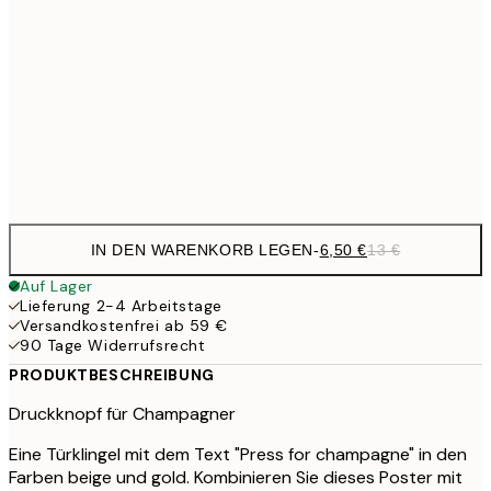
6,
21x30 cm
9,
30x40 cm
19,
Frame
options
IN DEN WARENKORB LEGEN
-
6,50 €
13 €
Auf Lager
Lieferung 2-4 Arbeitstage
Versandkostenfrei ab 59 €
90 Tage Widerrufsrecht
PRODUKTBESCHREIBUNG
Druckknopf für Champagner
Eine Türklingel mit dem Text "Press for champagne" in den
Farben beige und gold. Kombinieren Sie dieses Poster mit