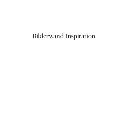
The Aperol Spritz Poster
Ab 6,50 €
13 €
Bilderwand Inspiration