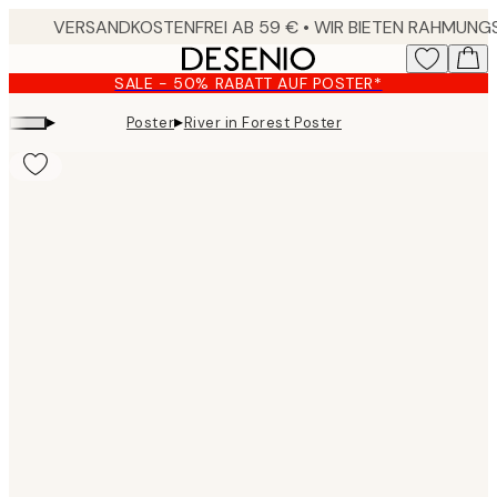
Skip
to
main
SALE - 50% RABATT AUF POSTER*
content.
▸
▸
Poster
River in Forest Poster
Product
images