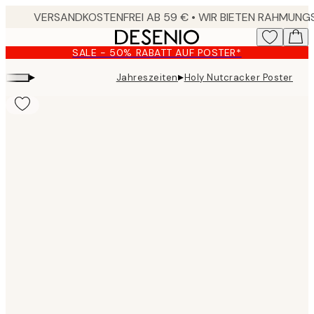
Skip
to
main
SALE - 50% RABATT AUF POSTER*
content.
▸
▸
Jahreszeiten
Holy Nutcracker Poster
Product
images