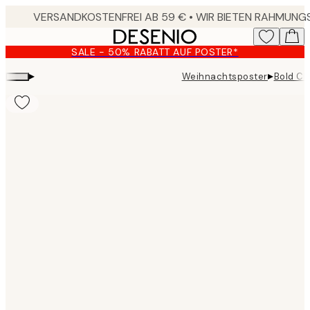
Skip
to
main
SALE - 50% RABATT AUF POSTER*
content.
▸
▸
Weihnachtsposter
Bold Ch
Product
images