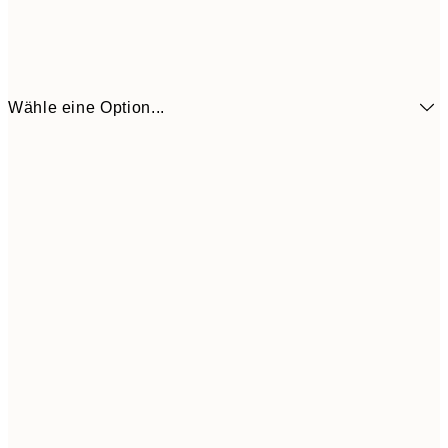
Wähle eine Option...
3,
13x18 cm
7,