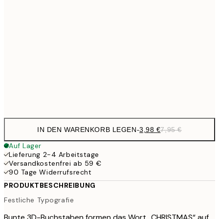
6,
21x30 cm
9,
30x40 cm
19,
16,2
50x70 cm
32,
Frame
options
IN DEN WARENKORB LEGEN
-
3,98 €
7,95 €
Auf Lager
Lieferung 2-4 Arbeitstage
Versandkostenfrei ab 59 €
90 Tage Widerrufsrecht
PRODUKTBESCHREIBUNG
Festliche Typografie
Bunte 3D-Buchstaben formen das Wort „CHRISTMAS“ auf