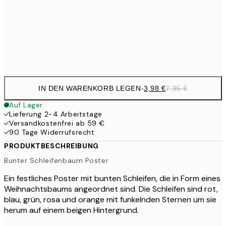
1
50x70 cm
Frame
options
IN DEN WARENKORB LEGEN
-
3,98 €
7,95 €
Auf Lager
Lieferung 2-4 Arbeitstage
Versandkostenfrei ab 59 €
90 Tage Widerrufsrecht
PRODUKTBESCHREIBUNG
Bunter Schleifenbaum Poster
Ein festliches Poster mit bunten Schleifen, die in Form eines
Weihnachtsbaums angeordnet sind. Die Schleifen sind rot,
blau, grün, rosa und orange mit funkelnden Sternen um sie
herum auf einem beigen Hintergrund.