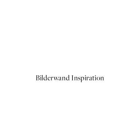
50%*
b Poster
Braies Lake Poster
Ab 6,50 €
13 €
Bilderwand Inspiration