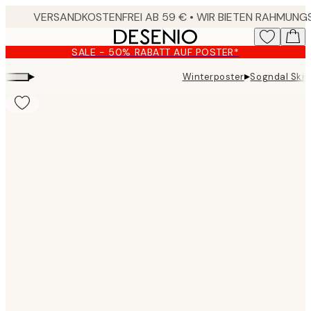
Skip
to
main
SALE - 50% RABATT AUF POSTER*
content.
▸
▸
Winterposter
Sogndal Skii
Product
images