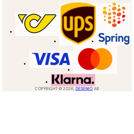
COPYRIGHT ©
2026
,
DESENIO
AB