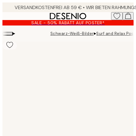
Skip
to
main
SALE - 50% RABATT AUF POSTER*
content.
▸
▸
Schwarz-Weiß-Bilder
Surf and Relax Post
Product
images