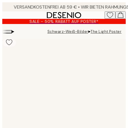
Skip
to
main
SALE - 50% RABATT AUF POSTER*
content.
▸
▸
Schwarz-Weiß-Bilder
The Light Poster
Product
images