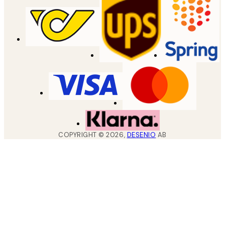
COPYRIGHT ©
2026
,
DESENIO
AB