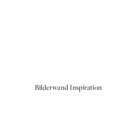
50%*
 No2 Poster
Lion From Side Poster
Ab 6,50 €
13 €
Bilderwand Inspiration