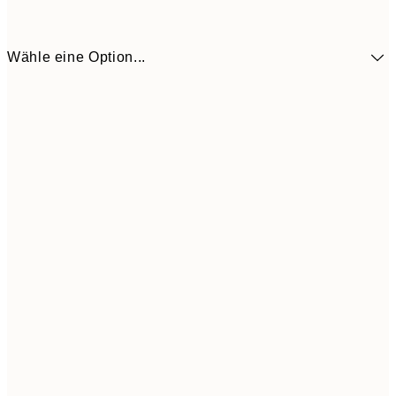
Wähle eine Option...
4,
30x40 cm
14,