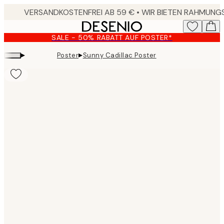
Skip
to
main
SALE - 50% RABATT AUF POSTER*
content.
▸
▸
Poster
Sunny Cadillac Poster
Product
images