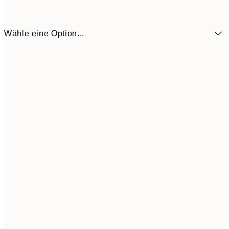
Wähle eine Option...
3,
13x18 cm
7,