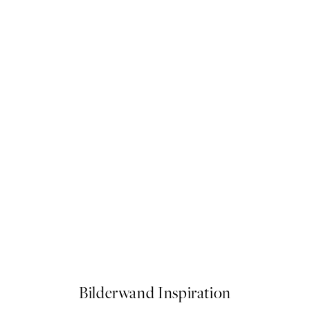
50%*
Heart Anatomy Poster
Ab 6,50 €
13 €
Bilderwand Inspiration