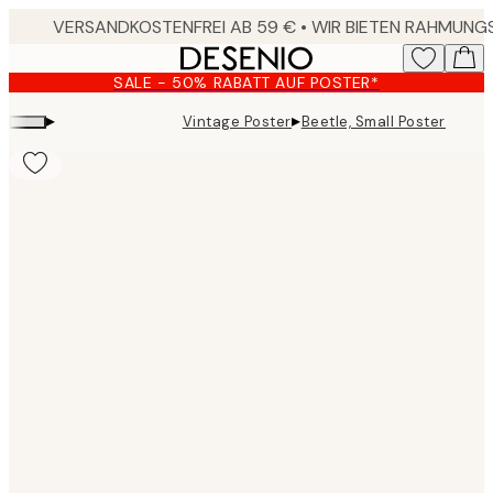
Skip
to
main
SALE - 50% RABATT AUF POSTER*
content.
▸
▸
Vintage Poster
Beetle, Small Poster
Product
images