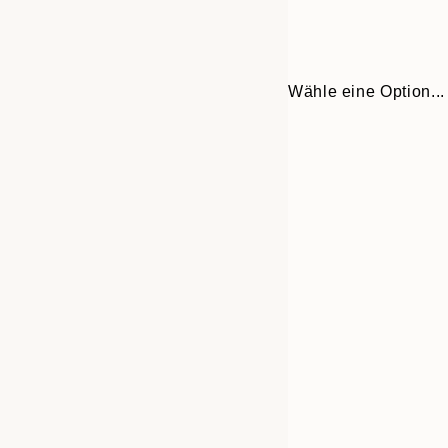
Wähle eine Option...
Frame
30x40 cm
options
50x70 cm