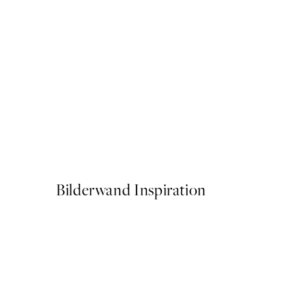
50%*
Geometric Design Poster
Ab 9,98 €
19,95 €
Bilderwand Inspiration