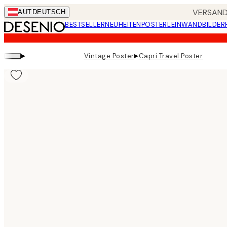
Skip
VERSANDK
AUT
DEUTSCH
to
BESTSELLER
NEUHEITEN
POSTER
LEINWANDBILDER
main
content.
▸
▸
Vintage Poster
Capri Travel Poster