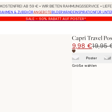
OSTENFREI AB 59 € • WIR BIETEN RAHMUNGSSERVICE • LIE
RAHMEN & ZUBEHÖR
ANGEBOTE
BILDERWÄNDE
INSPIRATION
FÜR UNT
SALE - 50% RABATT AUF POSTER*
Capri Travel Pos
9,98 €
19,95 
Poster
Größe wählen