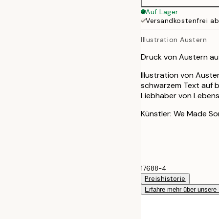
50x70 cm
Auf Lager
Versandkostenfrei a
Illustration Austern
Druck von Austern au
Illustration von Aust
schwarzem Text auf be
Liebhaber von Lebens
Künstler: We Made So
17688-4
Preishistorie
Erfahre mehr über unsere