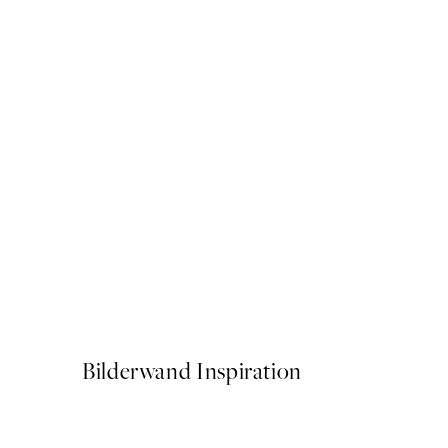
50%*
Cup of Cafe Latte Poster
Ab 6,50 €
13 €
Bilderwand Inspiration