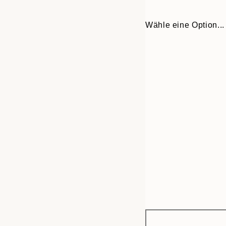
Wähle eine Option...
Frame
21x30 cm
options
30x40 cm