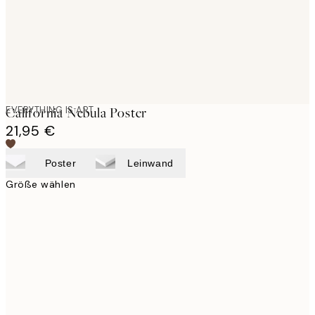
EVERYTHING IS ART
California Nebula Poster
21,95 €
Poster
Leinwand
Größe wählen