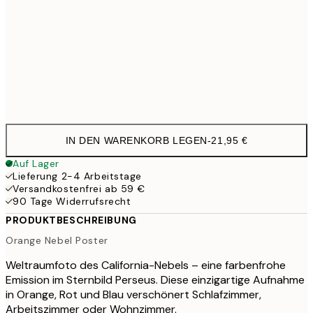
100x150 cm
11
Frame
options
IN DEN WARENKORB LEGEN
-
21,95 €
Auf Lager
Lieferung 2-4 Arbeitstage
Versandkostenfrei ab 59 €
90 Tage Widerrufsrecht
PRODUKTBESCHREIBUNG
Orange Nebel Poster
Weltraumfoto des California-Nebels – eine farbenfrohe
Emission im Sternbild Perseus. Diese einzigartige Aufnahme
in Orange, Rot und Blau verschönert Schlafzimmer,
Arbeitszimmer oder Wohnzimmer.