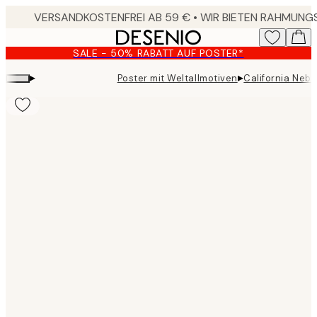
Skip
to
main
SALE - 50% RABATT AUF POSTER*
content.
▸
▸
Poster mit Weltallmotiven
California Nebu
Product
images