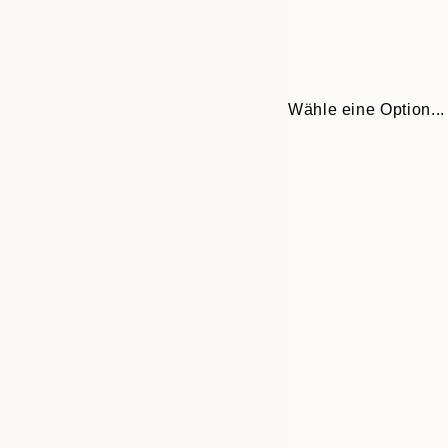
Wähle eine Option...
Frame
30x40 cm
options