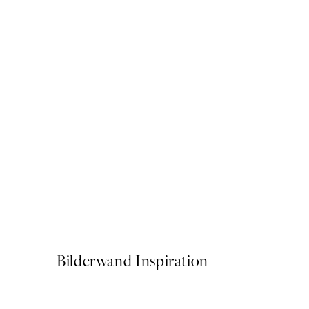
50%*
Caffeine and Confidence Po
Ab 9,98 €
19,95 €
Bilderwand Inspiration