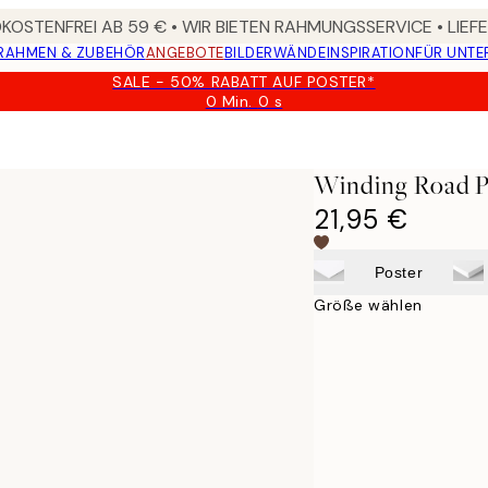
OSTENFREI AB 59 € • WIR BIETEN RAHMUNGSSERVICE • LIE
RAHMEN & ZUBEHÖR
ANGEBOTE
BILDERWÄNDE
INSPIRATION
FÜR UNT
SALE - 50% RABATT AUF POSTER*
0 Min.
0 s
Gültig
bis:
2026-
08-
Winding Road P
09
21,95 €
Poster
Größe wählen