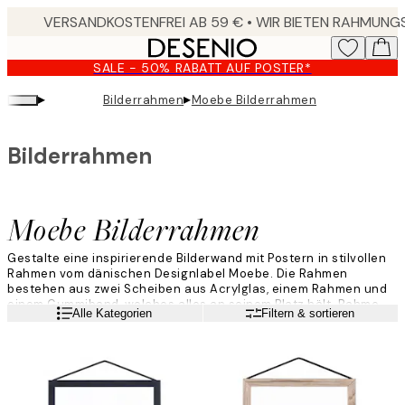
Skip
to
main
SALE - 50% RABATT AUF POSTER*
content.
▸
▸
Bilderrahmen
Moebe Bilderrahmen
Bilderrahmen
Moebe Bilderrahmen
Gestalte eine inspirierende Bilderwand mit Postern in stilvollen
Rahmen vom dänischen Designlabel Moebe. Die Rahmen
bestehen aus zwei Scheiben aus Acrylglas, einem Rahmen und
einem Gummiband, welches alles an seinem Platz hält. Rahme
Weiterlesen
Alle Kategorien
Filtern & sortieren
dein Lieblingsdesign oder gepresste Blumen und hänge es an
die Wand oder in ein Fenster.