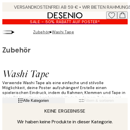
Skip
to
main
SALE - 50% RABATT AUF POSTER*
content.
▸
▸
Zubehör
Washi Tape
Zubehör
Washi Tape
Verwende Washi Tape als eine einfache und stilvolle
Möglichkeit, deine Poster aufzuhängen! Erstelle einen
spielerischen Eindruck, indem du Rahmen, Klemmen und Tape in
einer Bildercollage kombinierst. Verleihe deinem Zuhause mit
Weiterlesen
Alle Kategorien
Filtern & sortieren
Washi Tape in schönen Farben und Mustern Individualität und
Persönlichkeit ohne Löcher in deiner Wand.
KEINE ERGEBNISSE
Wir haben keine Produkte in dieser Kategorie.