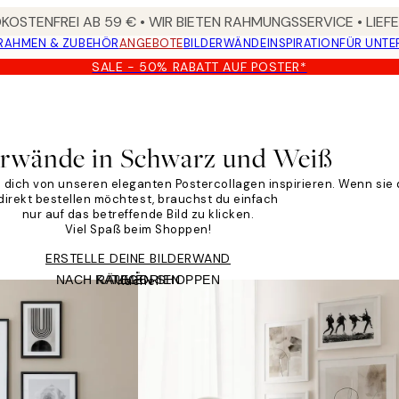
OSTENFREI AB 59 € • WIR BIETEN RAHMUNGSSERVICE • LIE
RAHMEN & ZUBEHÖR
ANGEBOTE
BILDERWÄNDE
INSPIRATION
FÜR UNT
SALE - 50% RABATT AUF POSTER*
erwände in Schwarz und Weiß
 dich von unseren eleganten Postercollagen inspirieren. Wenn sie d
direkt bestellen möchtest, brauchst du einfach
nur auf das betreffende Bild zu klicken.
Viel Spaß beim Shoppen!
ERSTELLE DEINE BILDERWAND
NACH RÄUMEN SHOPPEN
KATEGORIEN
Kachel