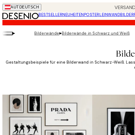
Skip
VERSANDK
AUT
DEUTSCH
to
BESTSELLER
NEUHEITEN
POSTER
LEINWANDBILDER
main
content.
▸
▸
Bilderwände
Bilderwände in Schwarz und Weiß
Bild
Gestaltungsbeispiele für eine Bilderwand in Schwarz-Weiß. Lass