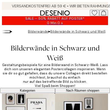
Skip
to
main
SALE - 50% RABATT AUF POSTER*
content.
0 Min.
0 s
Gültig
bis:
▸
▸
Bilderwände
Bilderwände in Schwarz und Weiß
2026-
08-
09
Bilderwände in Schwarz und
Weiß
Gestaltungsbeispiele für eine Bilderwand in Schwarz-Weiß. Lass
dich von unseren eleganten Postercollagen inspirieren. Wenn
sie dir so gut gefallen, dass du unsere Collagen direkt bestellen
möchtest, brauchst du einfach
nur auf das betreffende Bild zu klicken.
Viel Spaß beim Shoppen!
Kategorien
Nach Räumen shoppen