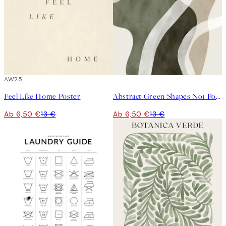
50%*
AW25
50%*
Feel Like Home Poster
Abstract Green Shapes No1 Poster
Ab 6,50 €
13 €
Ab 6,50 €
13 €