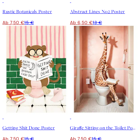
50%*
50%*
Rustic Botanicals Poster
Abstract Lines No2 Poster
Ab 7,50 €
15 €
Ab 6,50 €
13 €
50%*
50%*
Getting Shit Done Poster
Giraffe Sitting on the Toilet Poster
Ab 7,50 €
15 €
Ab 7,50 €
15 €