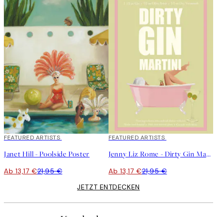
40%*
FEATURED ARTISTS
40%*
FEATURED ARTISTS
Janet Hill - Poolside Poster
Jenny Liz Rome - Dirty Gin Martini Poster
Ab 13,17 €
21,95 €
Ab 13,17 €
21,95 €
JETZT ENTDECKEN