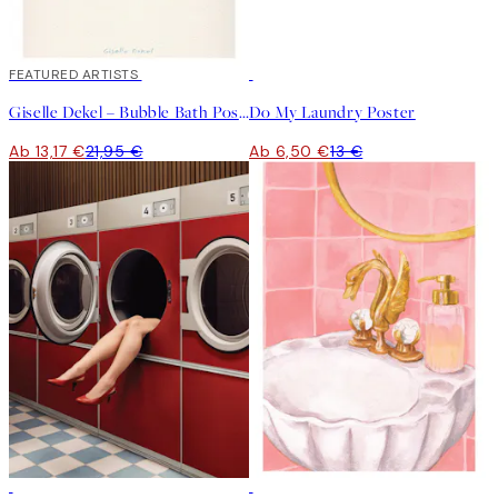
40%*
FEATURED ARTISTS
50%*
Giselle Dekel – Bubble Bath Poster
Do My Laundry Poster
Ab 13,17 €
21,95 €
Ab 6,50 €
13 €
50%*
50%*