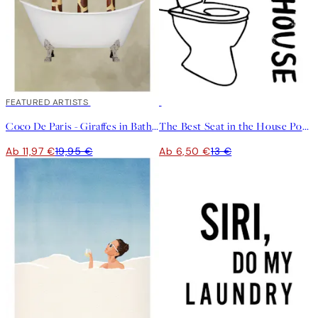
40%*
FEATURED ARTISTS
50%*
Coco De Paris - Giraffes in Bathtub Poster
The Best Seat in the House Poster
Ab 11,97 €
19,95 €
Ab 6,50 €
13 €