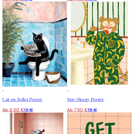
50%*
50%*
Cat on Toilet Poster
Stay Sleepy Poster
Ab 6,50 €
13 €
Ab 7,50 €
15 €