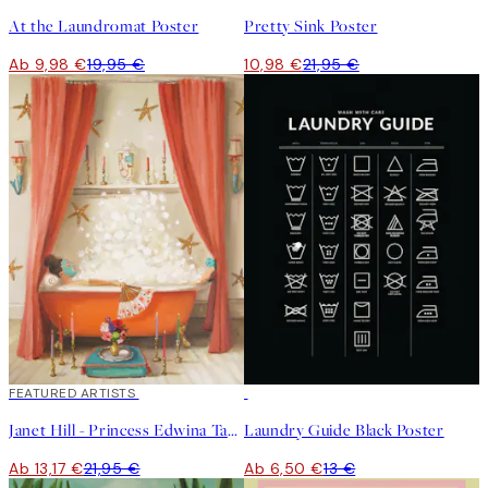
At the Laundromat Poster
Pretty Sink Poster
Ab 9,98 €
19,95 €
10,98 €
21,95 €
40%*
FEATURED ARTISTS
50%*
Janet Hill - Princess Edwina Takes A Bath Poster
Laundry Guide Black Poster
Ab 13,17 €
21,95 €
Ab 6,50 €
13 €