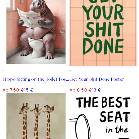
50%*
50%*
Hippo Sitting on the Toilet Poster
Get Your Shit Done Poster
Ab 7,50 €
15 €
Ab 6,50 €
13 €