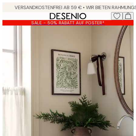
Skip
to
main
SALE - 50% RABATT AUF POSTER*
content.