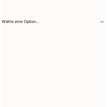
Wähle eine Option...
10,9
30x40 cm
21,