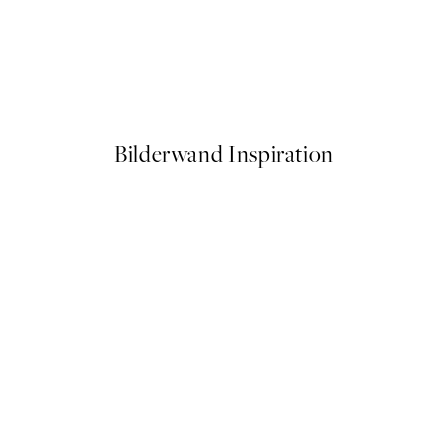
50%*
Colorful Living Room Poster
10,98 €
21,95 €
Bilderwand Inspiration