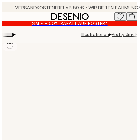
Skip
to
main
SALE - 50% RABATT AUF POSTER*
content.
▸
▸
Illustrationen
Pretty Sink P
Product
images