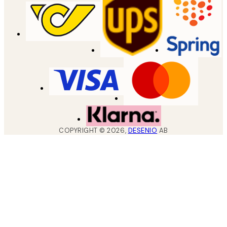
COPYRIGHT ©
2026
,
DESENIO
AB