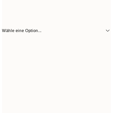
Wähle eine Option...
6,
21x30 cm