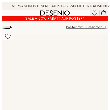
Skip
to
main
SALE - 50% RABATT AUF POSTER*
content.
▸
Poster mit Blumenmotiven
Product
images