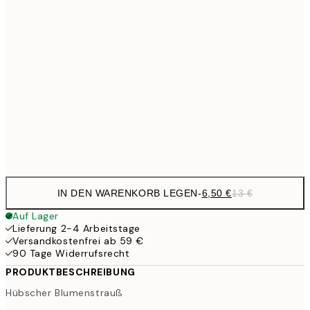
9,
30x40 cm
19,
13,7
40x50 cm
27,
16,2
50x70 cm
32,
Frame
options
IN DEN WARENKORB LEGEN
-
6,50 €
13 €
Auf Lager
Lieferung 2-4 Arbeitstage
Versandkostenfrei ab 59 €
90 Tage Widerrufsrecht
PRODUKTBESCHREIBUNG
Hübscher Blumenstrauß