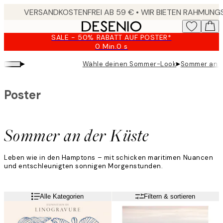
Skip
to
main
SALE - 50% RABATT AUF POSTER*
content.
0 Min.
0 s
Gültig
bis:
▸
▸
Wähle deinen Sommer-Look
Sommer an d
2026-
08-
10
Poster
Sommer an der Küste
Leben wie in den Hamptons – mit schicken maritimen Nuancen
und entschleunigten sonnigen Morgenstunden.
Alle Kategorien
Filtern & sortieren