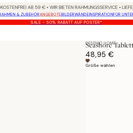
OSTENFREI AB 59 € • WIR BIETEN RAHMUNGSSERVICE • LIE
RAHMEN & ZUBEHÖR
ANGEBOTE
BILDERWÄNDE
INSPIRATION
FÜR UNT
SALE - 50% RABATT AUF POSTER*
DESENIO HOME
Seashore Tablet
48,95 €
Größe wählen