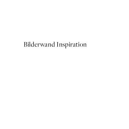
50%*
Abstract Green Shapes No2
Ab 6,50 €
13 €
Bilderwand Inspiration