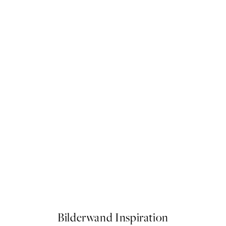
50%*
Birds Paradise Poster
Ab 3,98 €
7,95 €
Bilderwand Inspiration