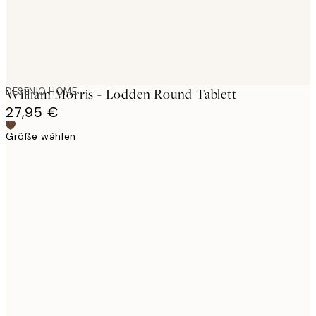
DESENIO HOME
William Morris - Lodden Round Tablett
27,95 €
Größe wählen