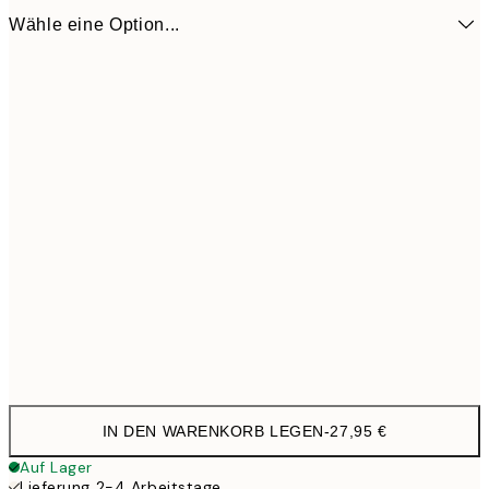
Wähle eine Option...
31 cm
27,9
IN DEN WARENKORB LEGEN
-
27,95 €
Auf Lager
Lieferung 2-4 Arbeitstage