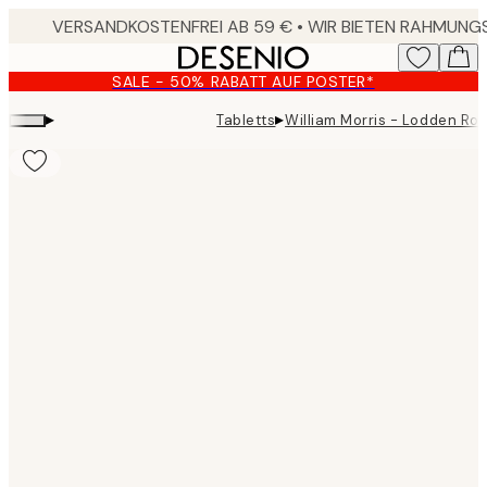
Skip
to
main
SALE - 50% RABATT AUF POSTER*
content.
▸
▸
Tabletts
William Morris - Lodden Rou
Product
images